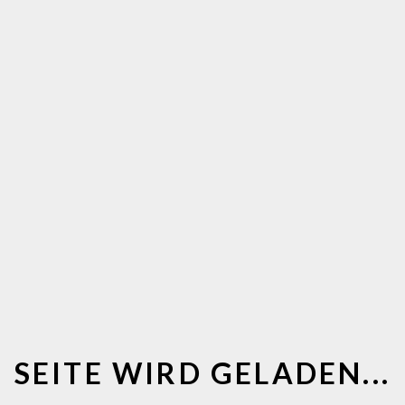
„Wir sind engagierte Ärzte, Wisse
Betroffene. Wir kämpfen gemein
Wir sind für Sie da:
me Hilfe
Wir sind genau wie Sie Betroffe
Lymphomerkrankungen. Wir haben
nachvollziehen, was in Ihnen vorg
begleiten und stützen Sie auf Ih
SEITE WIRD GELADEN...
Wir verstehen uns als notwendig
nsterland Süd
als Ansprechpartner für Betroffe