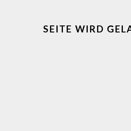
Kleine Feierstunde
SEITE WIRD GELA
Share this article
Related Posts
März 06, 2019
Neuer Zeitungsartikel: „Kompetenzen in
Lungenzentrum gebündelt“ (Die Glocke)